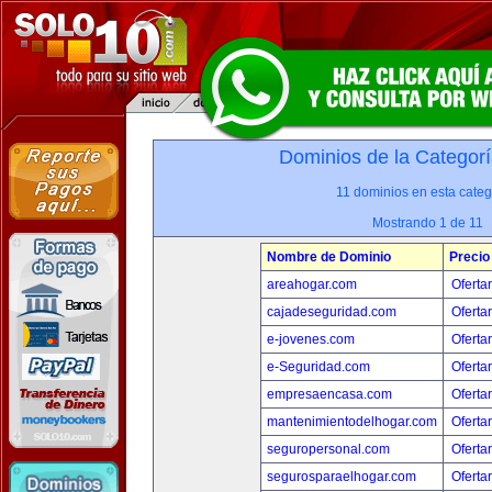
Dominios de la Categorí
11 dominios en esta categ
Mostrando 1 de 11
Nombre de Dominio
Precio
areahogar.com
Oferta
cajadeseguridad.com
Oferta
e-jovenes.com
Oferta
e-Seguridad.com
Oferta
empresaencasa.com
Oferta
mantenimientodelhogar.com
Oferta
seguropersonal.com
Oferta
segurosparaelhogar.com
Oferta