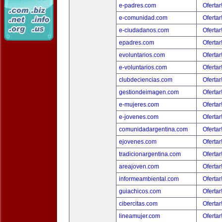
e-padres.com
Ofertar
e-comunidad.com
Ofertar
e-ciudadanos.com
Ofertar
epadres.com
Ofertar
evoluntarios.com
Ofertar
e-voluntarios.com
Ofertar
clubdeciencias.com
Ofertar
gestiondeimagen.com
Ofertar
e-mujeres.com
Ofertar
e-jovenes.com
Ofertar
comunidadargentina.com
Ofertar
ejovenes.com
Ofertar
tradicionargentina.com
Ofertar
areajoven.com
Ofertar
informeambiental.com
Ofertar
guiachicos.com
Ofertar
cibercitas.com
Ofertar
lineamujer.com
Ofertar