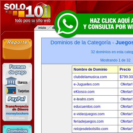
Dominios de la Categoría -
Juegos
32 dominios en esta categ
Mostrando 1 de 32
Nombre de Dominio
Precio
clubdelamusica.com
$799.0
e-Juguetes.com
Ofertar
eKiosco.com
Ofertar
e-teatro.com
Ofertar
educuentos.com
Ofertar
e-videojuegos.com
Ofertar
feriadejuegos.com
Ofertar
relojesdebolsillo.com
Ofertar