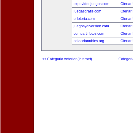
expovideojuegos.com
Ofertar
juegasgratis.com
Ofertar
e-loteria.com
Ofertar
juegosydiversion.com
Ofertar
compartirfotos.com
Ofertar
coleccionables.org
Ofertar
<< Categoria Anterior (Internet)
Categori