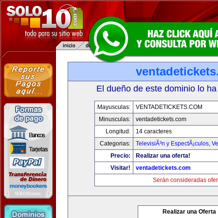
ventadeticket
El dueño de este dominio lo ha
Mayusculas:
VENTADETICKETS.COM
Minusculas:
ventadetickets.com
Longitud:
14 caracteres
Categorias:
TelevisiÃ³n y EspectÃ¡culos
,
Ve
Precio:
Realizar una oferta!
Visitar!
ventadetickets.com
Serán consideradas ofer
Realizar una Oferta