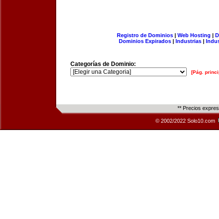
Registro de Dominios
|
Web Hosting
|
D
Dominios Expirados
|
Industrias
|
Indu
Categorías de Dominio:
[Pág. princi
** Precios expre
© 2002/2022 Solo10.com