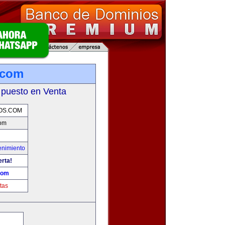
.com
 puesto en Venta
OS.COM
com
enimiento
erta!
com
tas