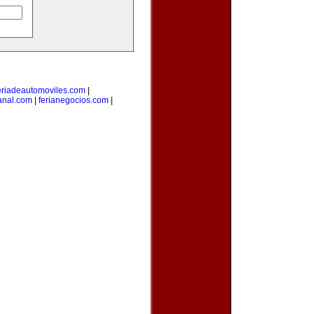
eriadeautomoviles.com
|
sanal.com
|
ferianegocios.com
|