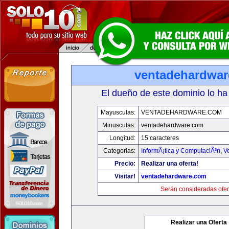
ventadehardwa
El dueño de este dominio lo ha
Mayusculas:
VENTADEHARDWARE.COM
Minusculas:
ventadehardware.com
Longitud:
15 caracteres
Categorias:
InformÃ¡tica y ComputaciÃ³n
,
V
Precio:
Realizar una oferta!
Visitar!
ventadehardware.com
Serán consideradas ofer
Realizar una Oferta