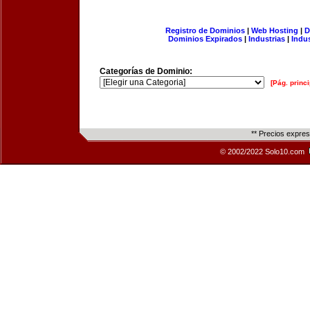
Registro de Dominios
|
Web Hosting
|
D
Dominios Expirados
|
Industrias
|
Indu
Categorías de Dominio:
[Pág. princi
** Precios expre
© 2002/2022 Solo10.com