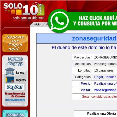
zonasegurida
El dueño de este dominio lo ha
Mayusculas:
ZONASEGURI
Minusculas:
zonaseguridad
Longitud:
13 caracteres
Categorias:
Hogar
,
Portales
Precio:
Realizar una of
Visitar!
zonaseguridad
Serán consideradas ofer
Realizar una Oferta