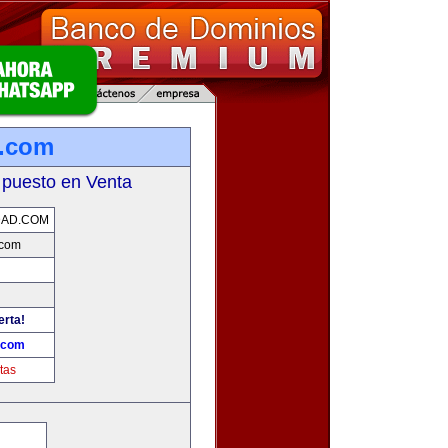
d.com
 puesto en Venta
DAD.COM
.com
erta!
.com
tas