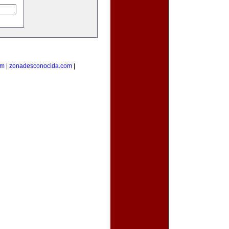
om
|
zonadesconocida.com
|