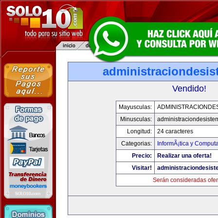
administraciondesi
Vendido!
Mayusculas:
ADMINISTRACIONDE
Minusculas:
administraciondesist
Longitud:
24 caracteres
Categorias:
InformÃ¡tica y Comput
Precio:
Realizar una oferta!
Visitar!
administraciondesis
Serán consideradas ofer