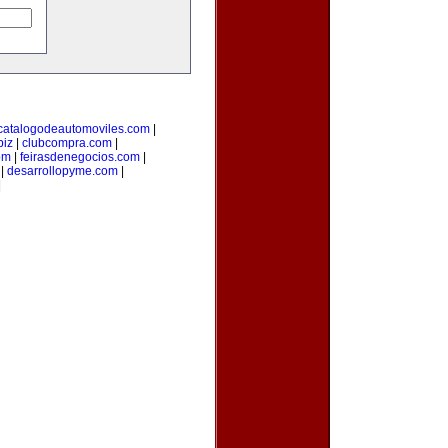
catalogodeautomoviles.com
|
biz
|
clubcompra.com
|
om
|
feirasdenegocios.com
|
|
desarrollopyme.com
|
|