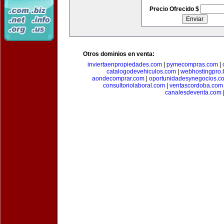
Precio Ofrecido $
Otros dominios en venta:
inviertaenpropiedades.com
|
pymecompras.com
|
catalogodevehiculos.com
|
webhostingpro.
aondecomprar.com
|
oportunidadesynegocios.c
consultoriolaboral.com
|
ventascordoba.com
canalesdeventa.com