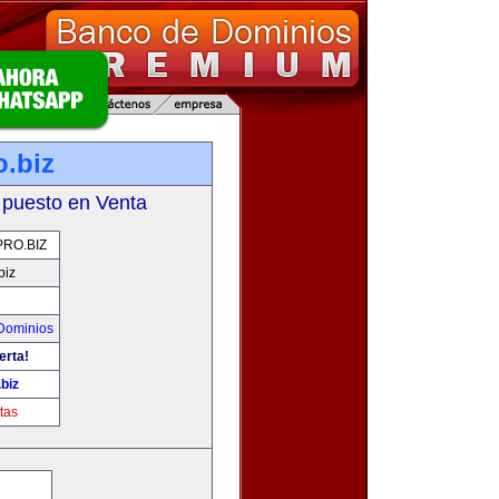
.biz
 puesto en Venta
RO.BIZ
biz
Dominios
erta!
biz
tas