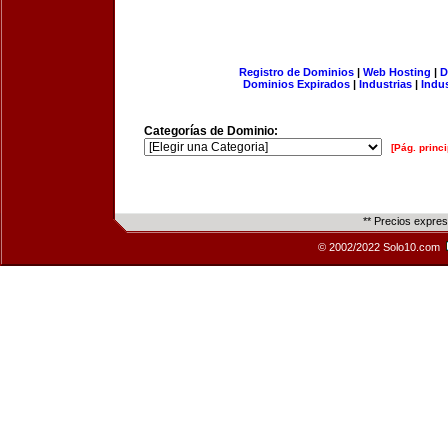
Registro de Dominios
|
Web Hosting
|
D
Dominios Expirados
|
Industrias
|
Indu
Categorías de Dominio:
[Pág. princi
** Precios expre
© 2002/2022 Solo10.com