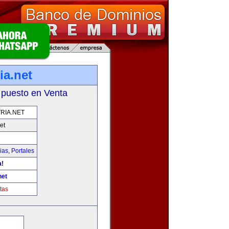
ia.net
 puesto en Venta
RIA.NET
et
ias
,
Portales
a!
net
tas