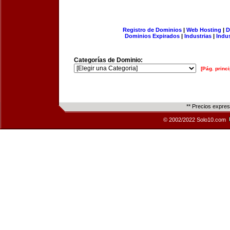
Registro de Dominios
|
Web Hosting
|
D
Dominios Expirados
|
Industrias
|
Indu
Categorías de Dominio:
[Pág. princi
** Precios expre
© 2002/2022 Solo10.com