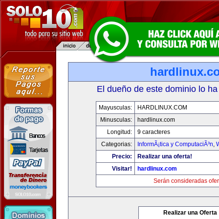
hardlinux.c
El dueño de este dominio lo ha
Mayusculas:
HARDLINUX.COM
Minusculas:
hardlinux.com
Longitud:
9 caracteres
Categorias:
InformÃ¡tica y ComputaciÃ³n
,
Precio:
Realizar una oferta!
Visitar!
hardlinux.com
Serán consideradas ofer
Realizar una Oferta