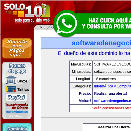
softwaredenegoc
El dueño de este dominio lo ha
Mayusculas:
SOFTWAREDENEGOC
Minusculas:
softwaredenegocios.c
Longitud:
18 caracteres
Categorias:
InformÃ¡tica y Comput
Precio:
Realizar una oferta!
Visitar!
softwaredenegocios.
Serán consideradas ofer
Realizar una Oferta