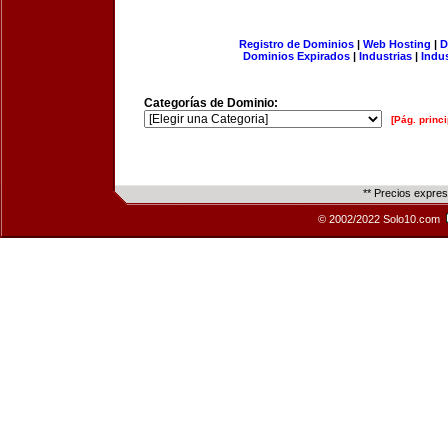
Registro de Dominios
|
Web Hosting
|
D
Dominios Expirados
|
Industrias
|
Indu
Categorías de Dominio:
[Pág. princi
** Precios expre
© 2002/2022 Solo10.com