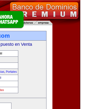
.com
 puesto en Venta
OM
cias
,
Portales
!
tas