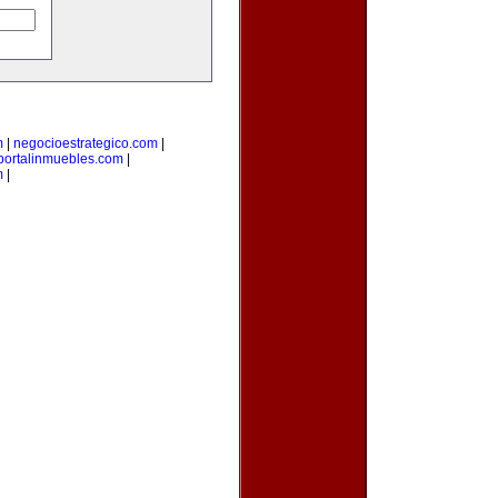
m
|
negocioestrategico.com
|
portalinmuebles.com
|
m
|