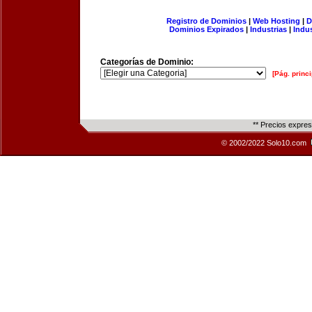
Registro de Dominios
|
Web Hosting
|
D
Dominios Expirados
|
Industrias
|
Indu
Categorías de Dominio:
[Pág. princi
** Precios expre
© 2002/2022 Solo10.com