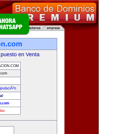
on.com
 puesto en Venta
CION.COM
.com
mputaciÃ³n
a!
n.com
tas