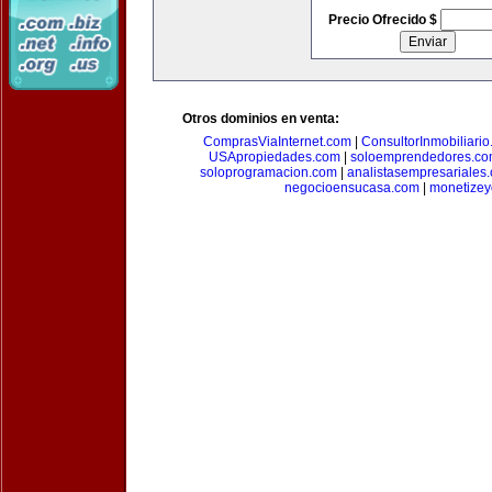
Precio Ofrecido $
Otros dominios en venta:
ComprasViaInternet.com
|
ConsultorInmobiliari
USApropiedades.com
|
soloemprendedores.c
soloprogramacion.com
|
analistasempresariales
negocioensucasa.com
|
monetize