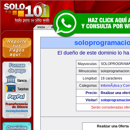
soloprogramaci
El dueño de este dominio lo ha
Mayusculas:
SOLOPROGRAMA
Minusculas:
soloprogramacion
Longitud:
16 caracteres
Categorias:
InformÃ¡tica y Co
Precio:
Realizar una ofert
Visitar!
soloprogramacio
Serán consideradas ofer
Realizar una Oferta