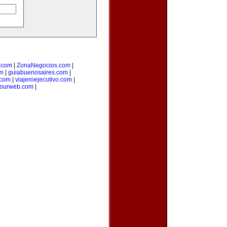
o.com
|
ZonaNegocios.com
|
om
|
guiabuenosaires.com
|
.com
|
viajeroejecutivo.com
|
yourweb.com
|