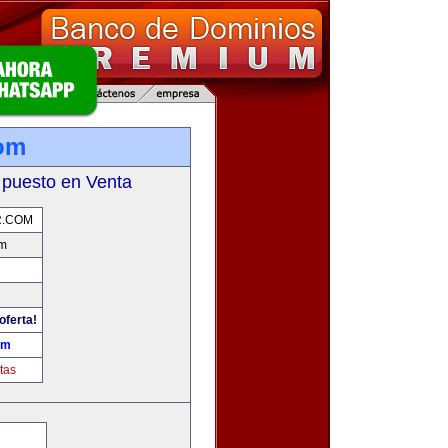
om
 puesto en Venta
.COM
om
oferta!
om
tas