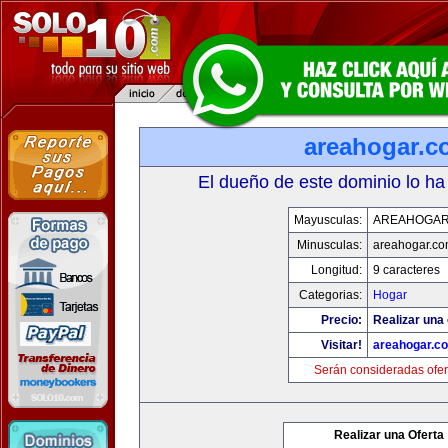
areahogar.c
El dueño de este dominio lo ha
Mayusculas:
AREAHOGAR
Minusculas:
areahogar.c
Longitud:
9 caracteres
Categorias:
Hogar
Precio:
Realizar una 
Visitar!
areahogar.c
Serán consideradas ofer
Realizar una Oferta