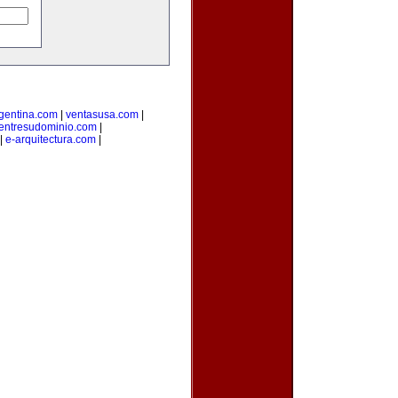
rgentina.com
|
ventasusa.com
|
entresudominio.com
|
|
e-arquitectura.com
|