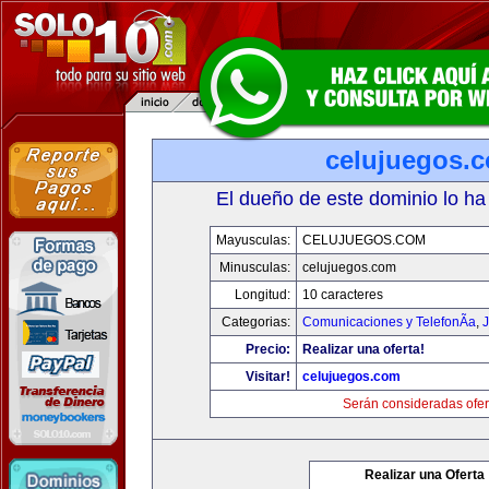
celujuegos.
El dueño de este dominio lo ha
Mayusculas:
CELUJUEGOS.COM
Minusculas:
celujuegos.com
Longitud:
10 caracteres
Categorias:
Comunicaciones y TelefonÃ­a
,
J
Precio:
Realizar una oferta!
Visitar!
celujuegos.com
Serán consideradas ofer
Realizar una Oferta