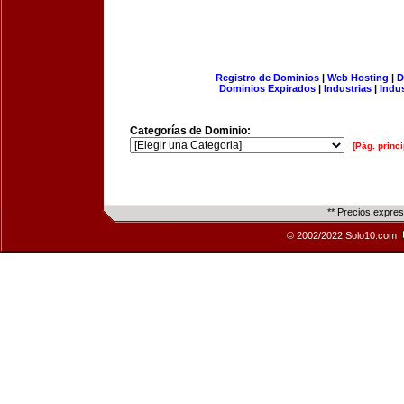
Registro de Dominios
|
Web Hosting
|
D
Dominios Expirados
|
Industrias
|
Indu
Categorías de Dominio:
[Pág. princi
** Precios expre
© 2002/2022 Solo10.com