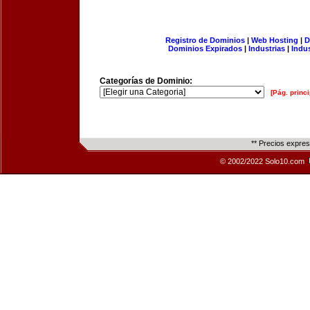
Registro de Dominios
|
Web Hosting
|
D
Dominios Expirados
|
Industrias
|
Indu
Categorías de Dominio:
[Pág. princi
** Precios expre
© 2002/2022 Solo10.com