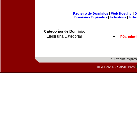
Registro de Dominios
|
Web Hosting
|
D
Dominios Expirados
|
Industrias
|
Indu
Categorías de Dominio:
[Pág. princi
** Precios expre
© 2002/2022 Solo10.com