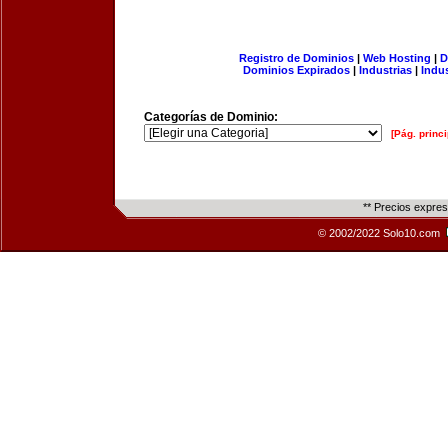
Registro de Dominios
|
Web Hosting
|
D
Dominios Expirados
|
Industrias
|
Indu
Categorías de Dominio:
[Pág. princi
** Precios expre
© 2002/2022 Solo10.com