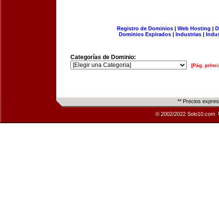
Registro de Dominios
|
Web Hosting
|
D
Dominios Expirados
|
Industrias
|
Indu
Categorías de Dominio:
[Pág. princi
** Precios expre
© 2002/2022 Solo10.com