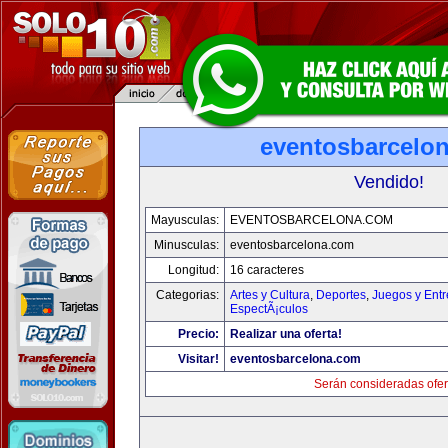
eventosbarcelo
Vendido!
Mayusculas:
EVENTOSBARCELONA.COM
Minusculas:
eventosbarcelona.com
Longitud:
16 caracteres
Categorias:
Artes y Cultura
,
Deportes
,
Juegos y Entr
EspectÃ¡culos
Precio:
Realizar una oferta!
Visitar!
eventosbarcelona.com
Serán consideradas ofer