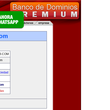
com
B.COM
om
ciedad
com
tas