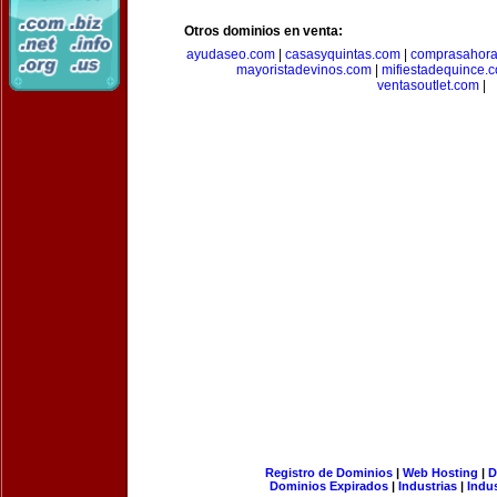
Otros dominios en venta:
ayudaseo.com
|
casasyquintas.com
|
comprasahor
mayoristadevinos.com
|
mifiestadequince.
ventasoutlet.com
|
Registro de Dominios
|
Web Hosting
|
D
Dominios Expirados
|
Industrias
|
Indu