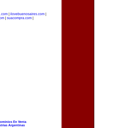
a.com
|
ilovebuenosaires.com
|
com
|
suacompra.com
|
ominios En Venta
strias Argentinas