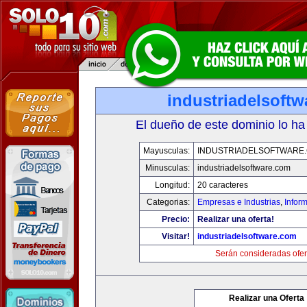
industriadelsoft
El dueño de este dominio lo ha
Mayusculas:
INDUSTRIADELSOFTWARE
Minusculas:
industriadelsoftware.com
Longitud:
20 caracteres
Categorias:
Empresas e Industrias
,
Infor
Precio:
Realizar una oferta!
Visitar!
industriadelsoftware.com
Serán consideradas ofer
Realizar una Oferta