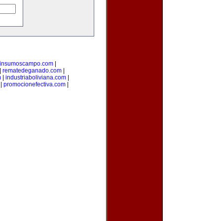
insumoscampo.com
|
|
rematedeganado.com
|
m
|
industriaboliviana.com
|
|
promocionefectiva.com
|