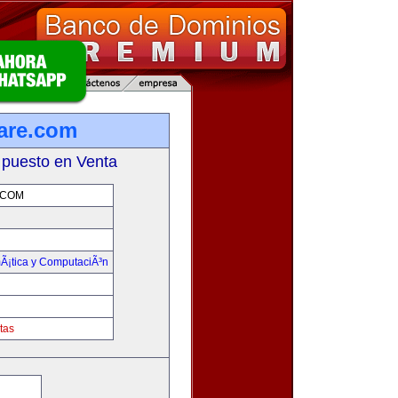
ware.com
 puesto en Venta
.COM
mÃ¡tica y ComputaciÃ³n
tas