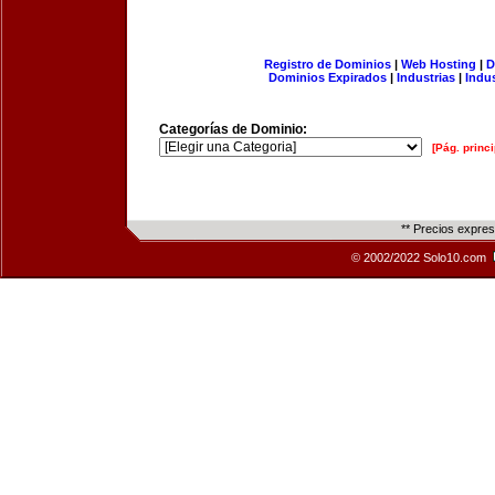
Registro de Dominios
|
Web Hosting
|
D
Dominios Expirados
|
Industrias
|
Indu
Categorías de Dominio:
[Pág. princi
** Precios expre
© 2002/2022 Solo10.com