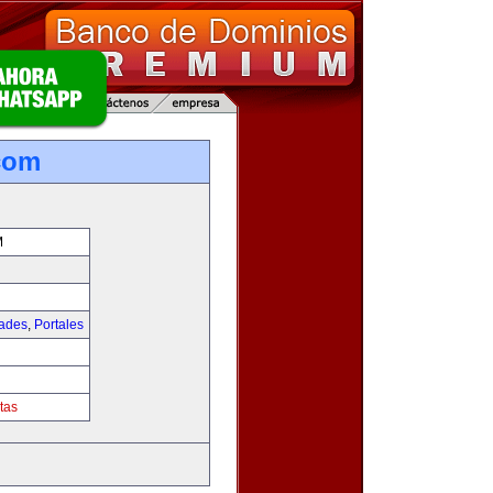
com
M
dades
,
Portales
tas