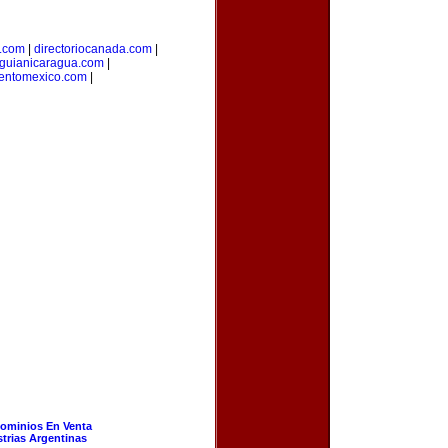
l.com
|
directoriocanada.com
|
guianicaragua.com
|
ientomexico.com
|
ominios En Venta
strias Argentinas