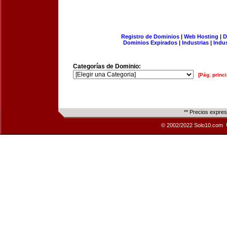
Registro de Dominios
|
Web Hosting
|
D
Dominios Expirados
|
Industrias
|
Indu
Categorías de Dominio:
[Pág. princi
** Precios expre
© 2002/2022 Solo10.com