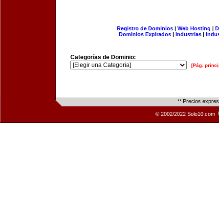
Registro de Dominios
|
Web Hosting
|
D
Dominios Expirados
|
Industrias
|
Indu
Categorías de Dominio:
[Pág. princi
** Precios expre
© 2002/2022 Solo10.com