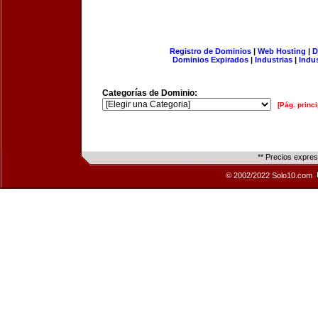
Registro de Dominios
|
Web Hosting
|
D
Dominios Expirados
|
Industrias
|
Indu
Categorías de Dominio:
[Pág. princi
** Precios expre
© 2002/2022 Solo10.com