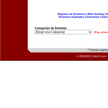
Registro de Dominios
|
Web Hosting
|
D
Dominios Expirados
|
Industrias
|
Indu
Categorías de Dominio:
[Pág. princi
** Precios expre
© 2002/2022 Solo10.com