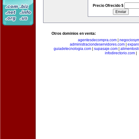
Precio Ofrecido $
Otros dominios en venta:
agentesdecompra.com
|
negociosy
administraciondeservidores.com
|
expan
guiadetecnologia.com
|
supasaje.com
|
alimentosl
infodirectorio.com
|