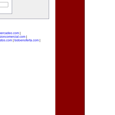
mercadeo.com
|
sioncomercial.com
|
istos.com
|
todoenoferta.com
|