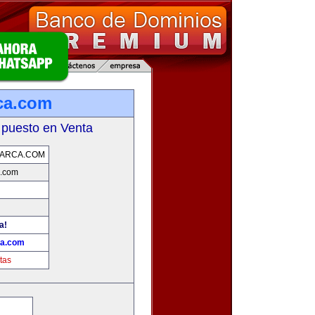
ca.com
 puesto en Venta
MARCA.COM
a.com
a!
ca.com
tas