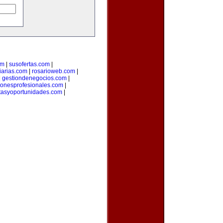
om
|
susofertas.com
|
iarias.com
|
rosarioweb.com
|
|
gestiondenegocios.com
|
cionesprofesionales.com
|
rtasyoportunidades.com
|