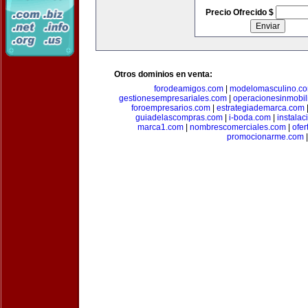
Precio Ofrecido $
Otros dominios en venta:
forodeamigos.com
|
modelomasculino.c
gestionesempresariales.com
|
operacionesinmobil
foroempresarios.com
|
estrategiademarca.com
guiadelascompras.com
|
i-boda.com
|
instala
marca1.com
|
nombrescomerciales.com
|
ofe
promocionarme.com
|