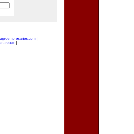
agroempresarios.com
|
arias.com
|