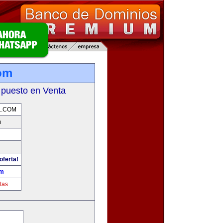
com
 puesto en Venta
L.COM
m
oferta!
om
tas