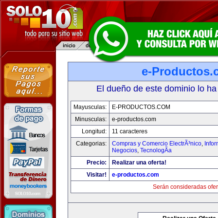
e-Productos.
El dueño de este dominio lo ha
Mayusculas:
E-PRODUCTOS.COM
Minusculas:
e-productos.com
Longitud:
11 caracteres
Categorias:
Compras y Comercio ElectrÃ³nico
,
Info
Negocios
,
TecnologÃ­a
Precio:
Realizar una oferta!
Visitar!
e-productos.com
Serán consideradas ofer