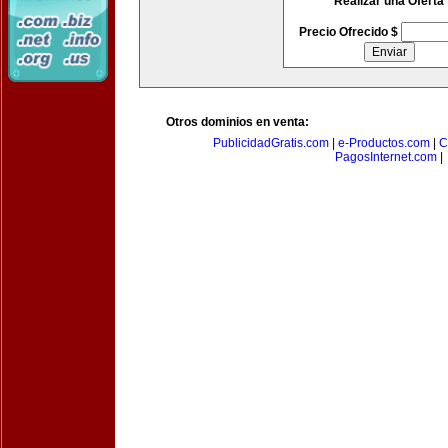
Realizar una Oferta
Precio Ofrecido $
Otros dominios en venta:
PublicidadGratis.com
|
e-Productos.com
|
C
PagosInternet.com
|