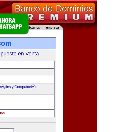
com
 puesto en Venta
rmÃ¡tica y ComputaciÃ³n
,
tas