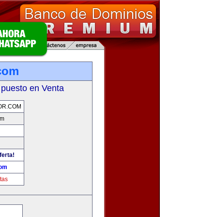
com
 puesto en Venta
OR.COM
om
ferta!
com
tas