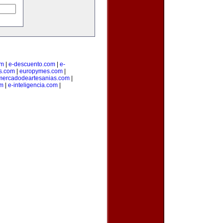
om
|
e-descuento.com
|
e-
os.com
|
europymes.com
|
mercadodeartesanias.com
|
om
|
e-inteligencia.com
|