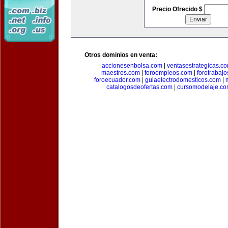
Precio Ofrecido $
Otros dominios en venta:
accionesenbolsa.com
|
ventasestrategicas.c
maestros.com
|
foroempleos.com
|
forotrabaj
foroecuador.com
|
guiaelectrodomesticos.com
|
catalogosdeofertas.com
|
cursomodelaje.c