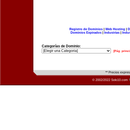
Registro de Dominios
|
Web Hosting
|
D
Dominios Expirados
|
Industrias
|
Indu
Categorías de Dominio:
[Pág. princi
** Precios expre
© 2002/2022 Solo10.com