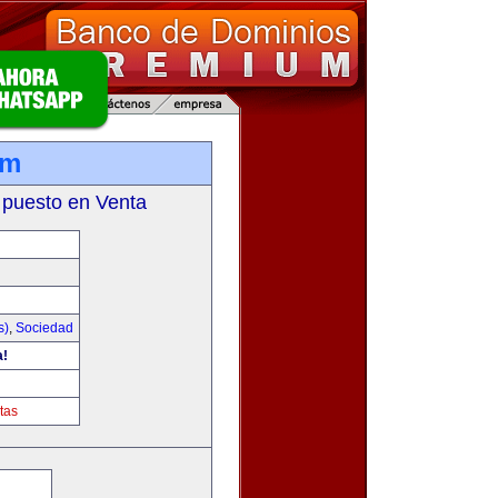
om
 puesto en Venta
s)
,
Sociedad
a!
tas