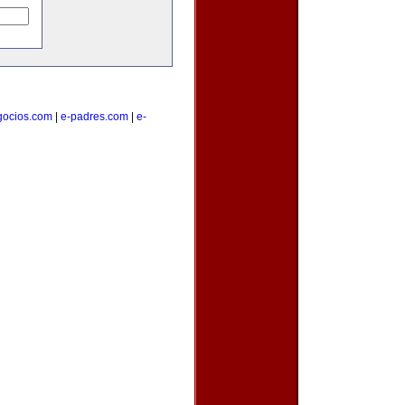
gocios.com
|
e-padres.com
|
e-