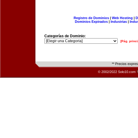
Registro de Dominios
|
Web Hosting
|
D
Dominios Expirados
|
Industrias
|
Indu
Categorías de Dominio:
[Pág. princi
** Precios expre
© 2002/2022 Solo10.com