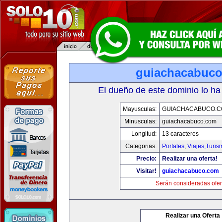
guiachacabuc
El dueño de este dominio lo ha
Mayusculas:
GUIACHACABUCO.
Minusculas:
guiachacabuco.com
Longitud:
13 caracteres
Categorias:
Portales
,
Viajes,Turi
Precio:
Realizar una oferta!
Visitar!
guiachacabuco.com
Serán consideradas ofer
Realizar una Oferta