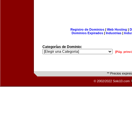
Registro de Dominios
|
Web Hosting
|
D
Dominios Expirados
|
Industrias
|
Indu
Categorías de Dominio:
[Pág. princi
** Precios expre
© 2002/2022 Solo10.com