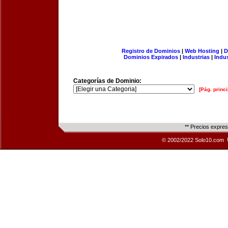
Registro de Dominios
|
Web Hosting
|
D
Dominios Expirados
|
Industrias
|
Indu
Categorías de Dominio:
[Pág. princi
** Precios expre
© 2002/2022 Solo10.com