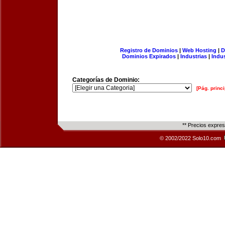
Registro de Dominios
|
Web Hosting
|
D
Dominios Expirados
|
Industrias
|
Indu
Categorías de Dominio:
[Pág. princi
** Precios expre
© 2002/2022 Solo10.com