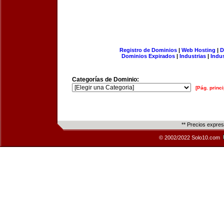
Registro de Dominios
|
Web Hosting
|
D
Dominios Expirados
|
Industrias
|
Indu
Categorías de Dominio:
[Pág. princi
** Precios expre
© 2002/2022 Solo10.com