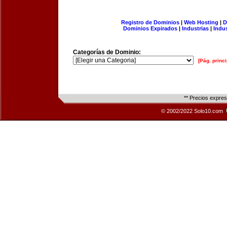
Registro de Dominios
|
Web Hosting
|
D
Dominios Expirados
|
Industrias
|
Indu
Categorías de Dominio:
[Pág. princi
** Precios expre
© 2002/2022 Solo10.com