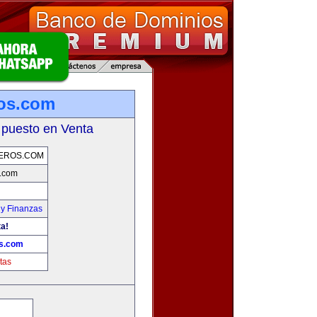
ros.com
 puesto en Venta
IEROS.COM
s.com
 y Finanzas
ta!
os.com
tas