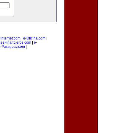
Internet.com
|
e-Oficina.com
|
cesFinancieros.com
|
e-
e-Paraguay.com
|