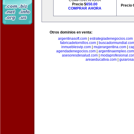
COMPRAR AHORA
Precio $
650.00
Precio 
COMPRAR AHORA
Otros dominios en venta:
argentinasoft.com
|
estrategiadenegocios.com
fabricadetornillos.com
|
buscadormundial.co
inmueblesvip.com
|
mujerargentina.com
|
ca
agendadenegocios.com
|
argentinaempleo.com
asesoresdesalud.com
|
modaprofesional.co
areaeducativa.com
|
guiarosa