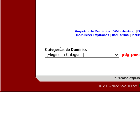
Registro de Dominios
|
Web Hosting
|
D
Dominios Expirados
|
Industrias
|
Indu
Categorías de Dominio:
[Pág. princi
** Precios expre
© 2002/2022 Solo10.com