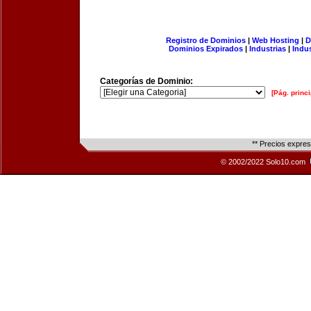
Registro de Dominios
|
Web Hosting
|
D
Dominios Expirados
|
Industrias
|
Indu
Categorías de Dominio:
[Pág. princi
** Precios expre
© 2002/2022 Solo10.com