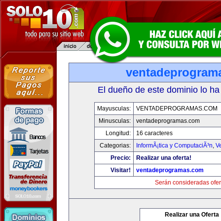
ventadeprogram
El dueño de este dominio lo ha
Mayusculas:
VENTADEPROGRAMAS.COM
Minusculas:
ventadeprogramas.com
Longitud:
16 caracteres
Categorias:
InformÃ¡tica y ComputaciÃ³n
,
V
Precio:
Realizar una oferta!
Visitar!
ventadeprogramas.com
Serán consideradas ofer
Realizar una Oferta