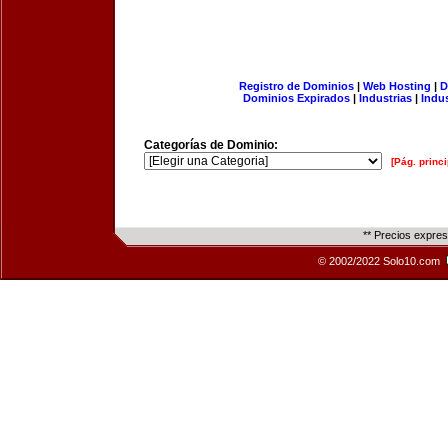
Registro de Dominios
|
Web Hosting
|
D
Dominios Expirados
|
Industrias
|
Indu
Categorías de Dominio:
[Pág. princi
** Precios expre
© 2002/2022 Solo10.com