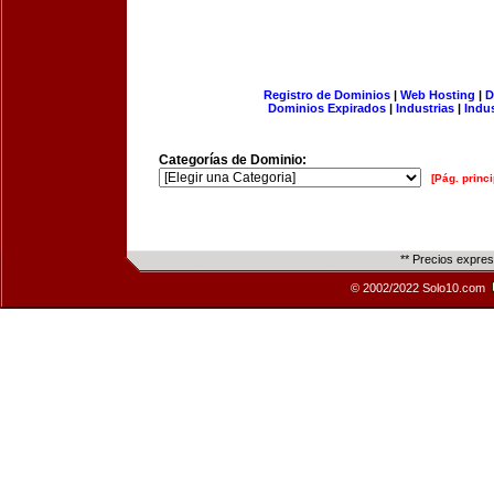
Registro de Dominios
|
Web Hosting
|
D
Dominios Expirados
|
Industrias
|
Indu
Categorías de Dominio:
[Pág. princi
** Precios expre
© 2002/2022 Solo10.com